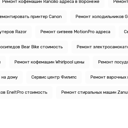
Ремонт кофемашин Rancilio адреса в Воронеже
Ремонт
ремонтировать принтер Canon
Ремонт холодильников Go
утеров Razor
Ремонт сигвеев MotionPro адреса
С
осипедов Bear Bike стоимость
Ремонт электросамокат
й
Ремонт кофемашин Whirlpool цены
Ремонт посуд
 на дому
Сервис центр Филипс
Ремонт варочных 
ов EneltPro стоимость
Ремонт стиральных машин Zanus