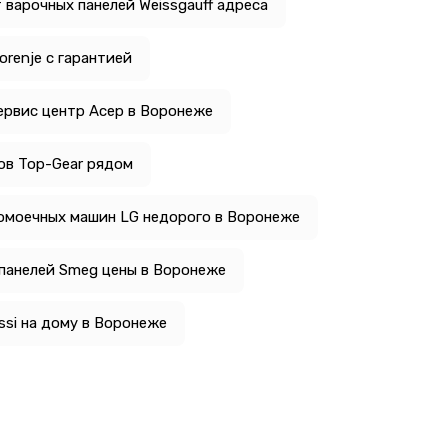
 варочных панелей Weissgauff адреса
renje с гарантией
ервис центр Асер в Воронеже
ов Top-Gear рядом
омоечных машин LG недорого в Воронеже
панелей Smeg цены в Воронеже
si на дому в Воронеже