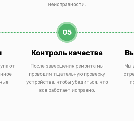
неисправности.
05
и
Контроль качества
Вы
тупают
После завершения ремонта мы
Мы 
енное
проводим тщательную проверку
отр
ьные
устройства, чтобы убедиться, что
п
все работает исправно.