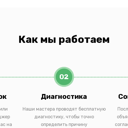
Как мы работаем
02
ок
Диагностика
Со
 или
Наши мастера проводят бесплатную
Посл
джер
диагностику, чтобы точно
объя
ас на
определить причину
согла