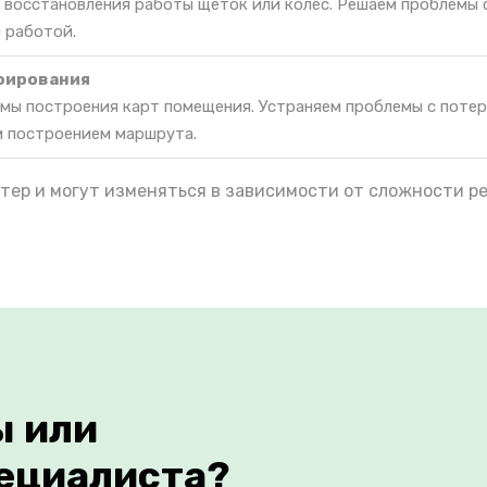
я восстановления работы щеток или колес. Решаем проблемы 
 работой.
фирования
мы построения карт помещения. Устраняем проблемы с поте
м построением маршрута.
тер и могут изменяться в зависимости от сложности р
ы или
ециалиста?