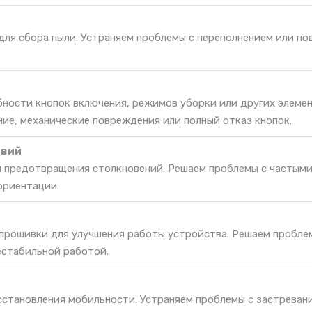
 для сбора пыли. Устраняем проблемы с переполнением или п
ности кнопок включения, режимов уборки или других элеме
ние, механические повреждения или полный отказ кнопок.
твий
я предотвращения столкновений. Решаем проблемы с частым
ориентации.
 прошивки для улучшения работы устройства. Решаем пробле
естабильной работой.
сстановления мобильности. Устраняем проблемы с застреван