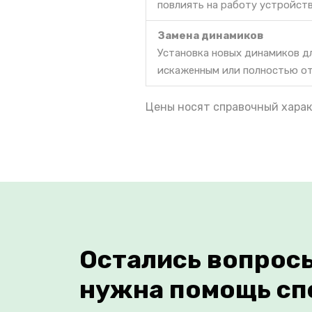
повлиять на работу устройств
Замена динамиков
Установка новых динамиков дл
искаженным или полностью о
Цены носят справочный харак
Остались вопрос
нужна помощь сп